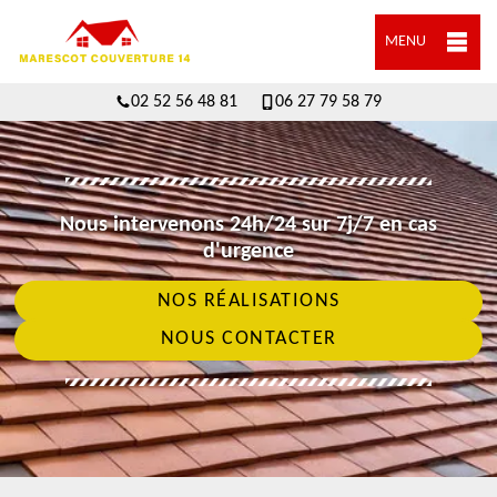
MENU
02 52 56 48 81
06 27 79 58 79
Nous intervenons 24h/24 sur 7j/7 en cas
d'urgence
NOS RÉALISATIONS
NOUS CONTACTER