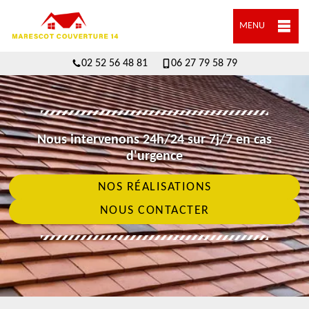
MENU
02 52 56 48 81
06 27 79 58 79
Nous intervenons 24h/24 sur 7j/7 en cas
d'urgence
NOS RÉALISATIONS
NOUS CONTACTER