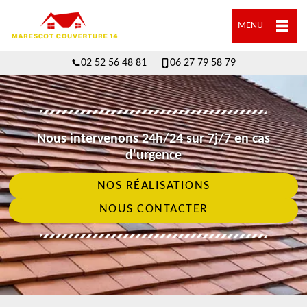
MENU
02 52 56 48 81
06 27 79 58 79
Nous intervenons 24h/24 sur 7j/7 en cas
d'urgence
NOS RÉALISATIONS
NOUS CONTACTER