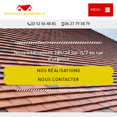
MENU
02 52 56 48 81
06 27 79 58 79
Nous intervenons 24h/24 sur 7j/7 en cas
d'urgence
NOS RÉALISATIONS
NOUS CONTACTER