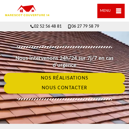
MENU
02 52 56 48 81
06 27 79 58 79
Nous intervenons 24h/24 sur 7j/7 en cas
d'urgence
NOS RÉALISATIONS
NOUS CONTACTER