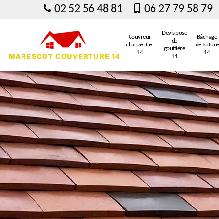
02 52 56 48 81
06 27 79 58 79
Devis pose
Couvreur
Bâchage
de
charpentier
de toiture
gouttière
14
14
14