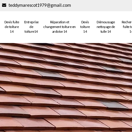
teddymarescot1979@gmail.com
Devis fuite
Entreprise
Réparation et
Devis
Démoussage
Recher
de toiture
de
changement toiture en
toiture
nettoyage de
fuite t
14
toiture14
ardoise 14
14
tuile 14
1