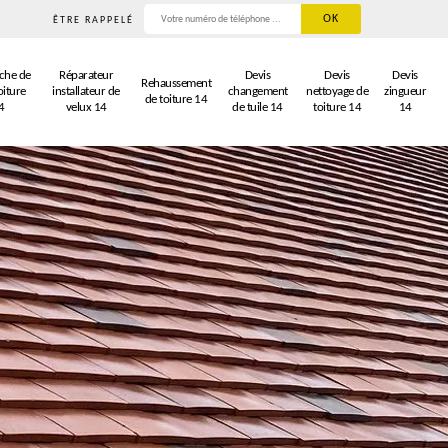
ÊTRE RAPPELÉ
che de
Réparateur
Devis
Devis
Devis
Rehaussement
oiture
installateur de
changement
nettoyage de
zingueur
de toiture 14
4
velux 14
de tuile 14
toiture 14
14