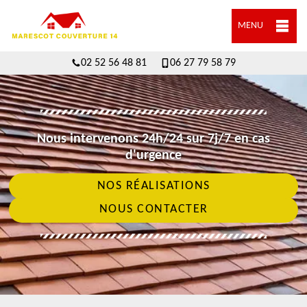
MENU
02 52 56 48 81
06 27 79 58 79
Nous intervenons 24h/24 sur 7j/7 en cas
d'urgence
NOS RÉALISATIONS
NOUS CONTACTER