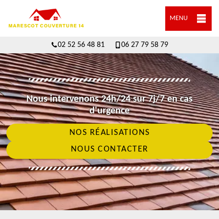
MENU
02 52 56 48 81
06 27 79 58 79
Nous intervenons 24h/24 sur 7j/7 en cas
d'urgence
NOS RÉALISATIONS
NOUS CONTACTER