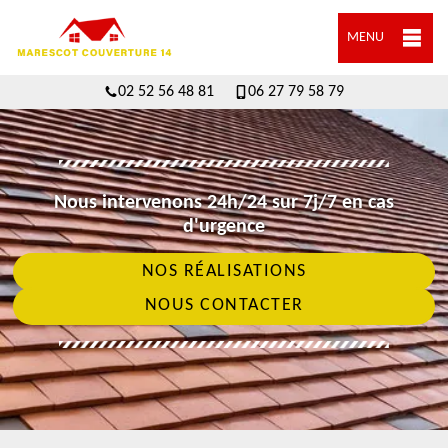
MENU
02 52 56 48 81
06 27 79 58 79
Nous intervenons 24h/24 sur 7j/7 en cas
d'urgence
NOS RÉALISATIONS
NOUS CONTACTER