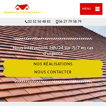
MENU
02 52 56 48 81
06 27 79 58 79
Nous intervenons 24h/24 sur 7j/7 en cas
d'urgence
NOS RÉALISATIONS
NOUS CONTACTER