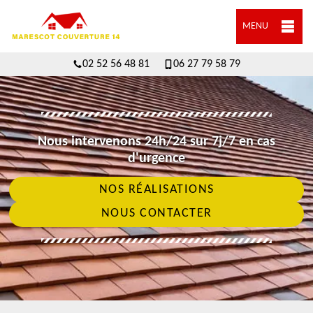
MENU
02 52 56 48 81
06 27 79 58 79
Nous intervenons 24h/24 sur 7j/7 en cas
d'urgence
NOS RÉALISATIONS
NOUS CONTACTER