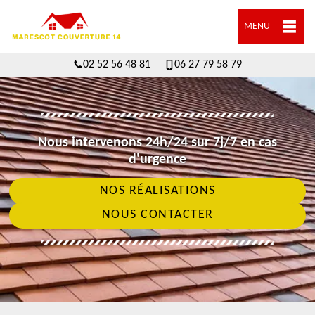
MENU
02 52 56 48 81
06 27 79 58 79
Nous intervenons 24h/24 sur 7j/7 en cas
d'urgence
NOS RÉALISATIONS
NOUS CONTACTER