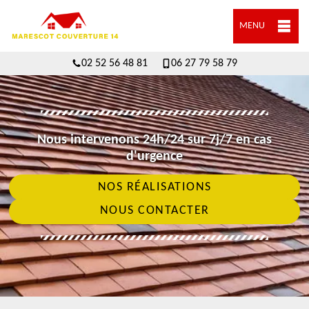
MENU
02 52 56 48 81
06 27 79 58 79
Nous intervenons 24h/24 sur 7j/7 en cas
d'urgence
NOS RÉALISATIONS
NOUS CONTACTER