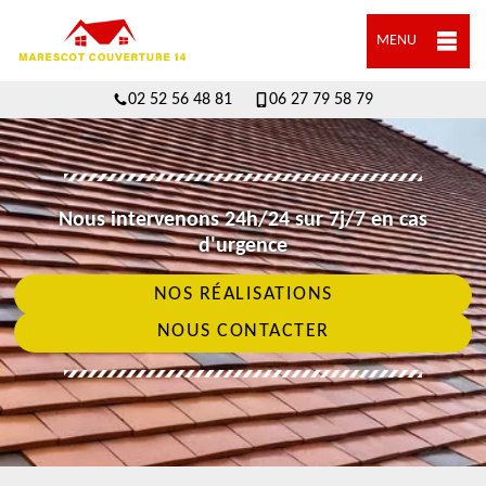
MENU
02 52 56 48 81
06 27 79 58 79
Nous intervenons 24h/24 sur 7j/7 en cas
d'urgence
NOS RÉALISATIONS
NOUS CONTACTER