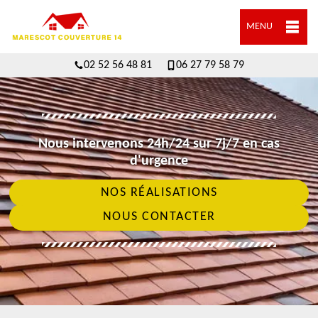
MENU
02 52 56 48 81
06 27 79 58 79
Nous intervenons 24h/24 sur 7j/7 en cas
d'urgence
NOS RÉALISATIONS
NOUS CONTACTER