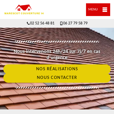
MENU
02 52 56 48 81
06 27 79 58 79
Nous intervenons 24h/24 sur 7j/7 en cas
d'urgence
NOS RÉALISATIONS
NOUS CONTACTER