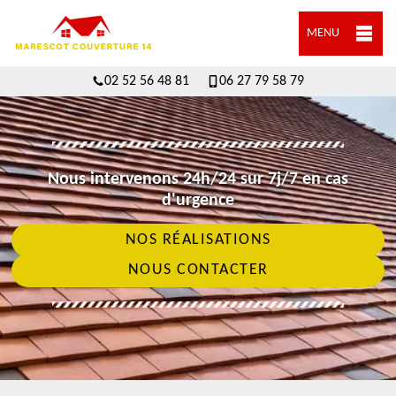
MENU
02 52 56 48 81
06 27 79 58 79
Nous intervenons 24h/24 sur 7j/7 en cas
d'urgence
NOS RÉALISATIONS
NOUS CONTACTER