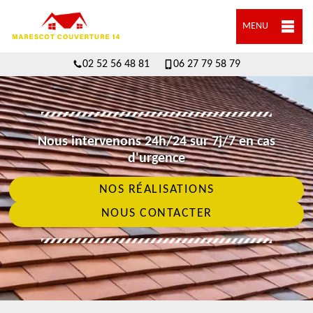
MENU
02 52 56 48 81
06 27 79 58 79
Nous intervenons 24h/24 sur 7j/7 en cas
d'urgence
NOS RÉALISATIONS
NOUS CONTACTER