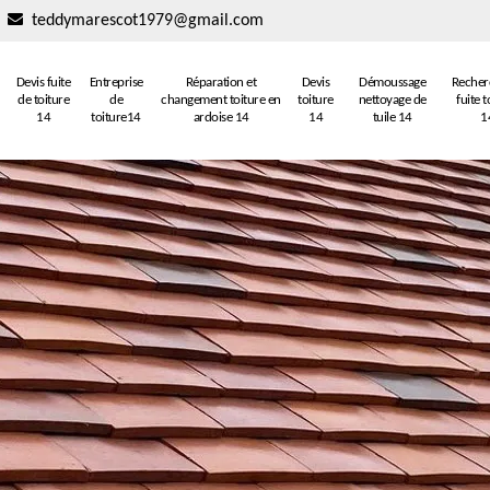
teddymarescot1979@gmail.com
Devis fuite
Entreprise
Réparation et
Devis
Démoussage
Recher
de toiture
de
changement toiture en
toiture
nettoyage de
fuite t
14
toiture14
ardoise 14
14
tuile 14
1