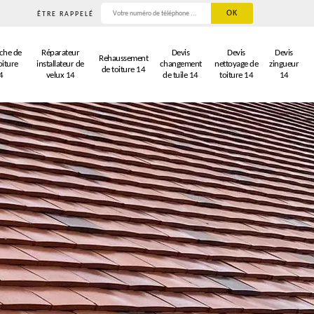
ÊTRE RAPPELÉ
che de
Réparateur
Devis
Devis
Devis
Rehaussement
oiture
installateur de
changement
nettoyage de
zingueur
de toiture 14
4
velux 14
de tuile 14
toiture 14
14