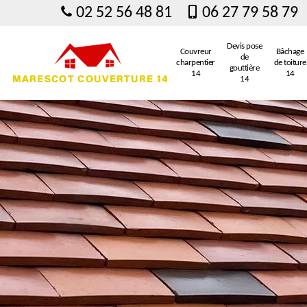
02 52 56 48 81
06 27 79 58 79
Devis pose
Couvreur
Bâchage
de
charpentier
de toiture
gouttière
14
14
14