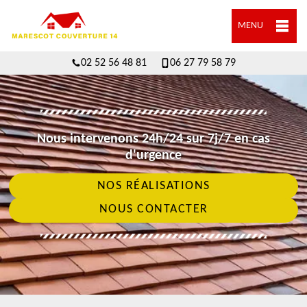
MENU
02 52 56 48 81
06 27 79 58 79
Nous intervenons 24h/24 sur 7j/7 en cas
d'urgence
NOS RÉALISATIONS
NOUS CONTACTER