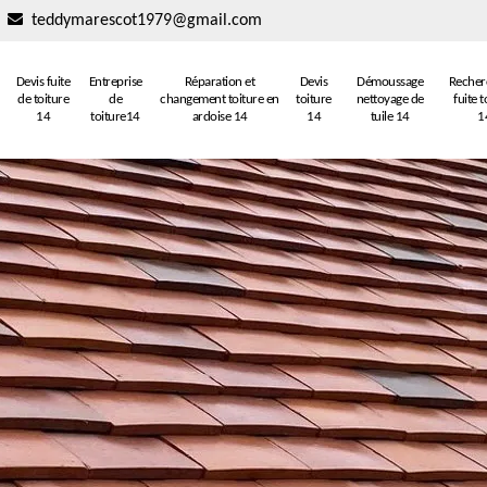
teddymarescot1979@gmail.com
Devis fuite
Entreprise
Réparation et
Devis
Démoussage
Recher
de toiture
de
changement toiture en
toiture
nettoyage de
fuite t
14
toiture14
ardoise 14
14
tuile 14
1