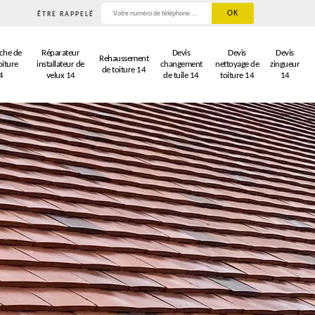
ÊTRE RAPPELÉ
che de
Réparateur
Devis
Devis
Devis
Rehaussement
oiture
installateur de
changement
nettoyage de
zingueur
de toiture 14
4
velux 14
de tuile 14
toiture 14
14