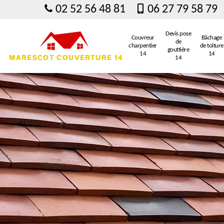
02 52 56 48 81
06 27 79 58 79
Devis pose
Couvreur
Bâchage
de
charpentier
de toiture
gouttière
14
14
14