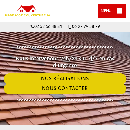
MENU
02 52 56 48 81
06 27 79 58 79
Nous intervenons 24h/24 sur 7j/7 en cas
d'urgence
NOS RÉALISATIONS
NOUS CONTACTER