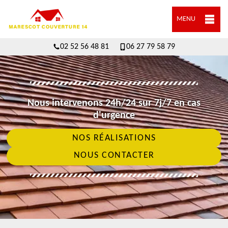
MENU
02 52 56 48 81
06 27 79 58 79
Nous intervenons 24h/24 sur 7j/7 en cas
d'urgence
NOS RÉALISATIONS
NOUS CONTACTER