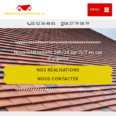
MENU
02 52 56 48 81
06 27 79 58 79
Nous intervenons 24h/24 sur 7j/7 en cas
d'urgence
NOS RÉALISATIONS
NOUS CONTACTER