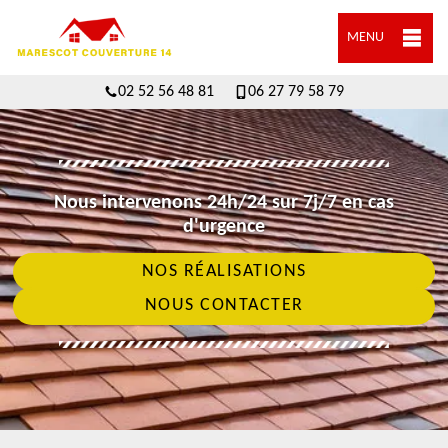
MENU
02 52 56 48 81
06 27 79 58 79
Nous intervenons 24h/24 sur 7j/7 en cas
d'urgence
NOS RÉALISATIONS
NOUS CONTACTER