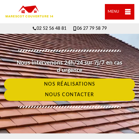
MENU
02 52 56 48 81
06 27 79 58 79
Nous intervenons 24h/24 sur 7j/7 en cas
d'urgence
NOS RÉALISATIONS
NOUS CONTACTER