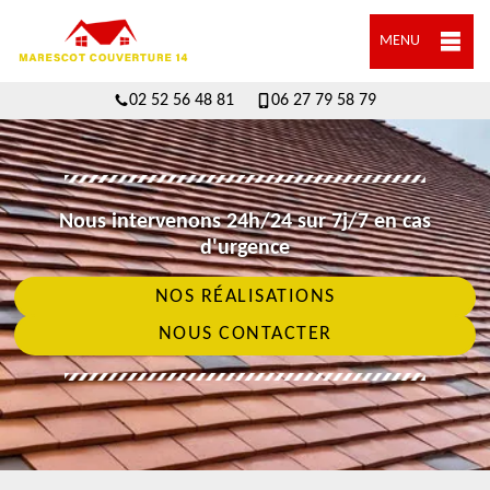
MENU
02 52 56 48 81
06 27 79 58 79
Nous intervenons 24h/24 sur 7j/7 en cas
d'urgence
NOS RÉALISATIONS
NOUS CONTACTER