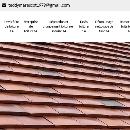
teddymarescot1979@gmail.com
Devis fuite
Entreprise
Réparation et
Devis
Démoussage
Recher
de toiture
de
changement toiture en
toiture
nettoyage de
fuite t
14
toiture14
ardoise 14
14
tuile 14
1