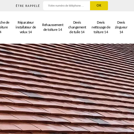
ÊTRE RAPPELÉ
che de
Réparateur
Devis
Devis
Devis
Rehaussement
oiture
installateur de
changement
nettoyage de
zingueur
de toiture 14
4
velux 14
de tuile 14
toiture 14
14