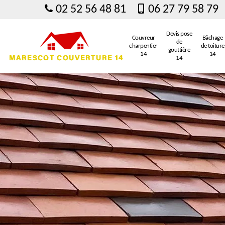
02 52 56 48 81
06 27 79 58 79
Devis pose
Couvreur
Bâchage
de
charpentier
de toiture
gouttière
14
14
14