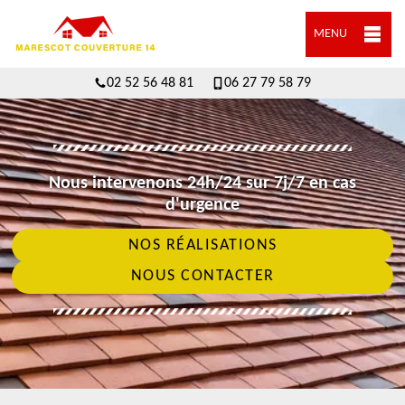
MENU
02 52 56 48 81
06 27 79 58 79
Nous intervenons 24h/24 sur 7j/7 en cas
d'urgence
NOS RÉALISATIONS
NOUS CONTACTER