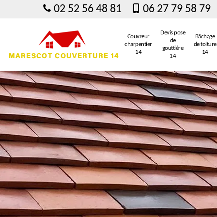
02 52 56 48 81
06 27 79 58 79
Devis pose
Couvreur
Bâchage
de
charpentier
de toiture
gouttière
14
14
14