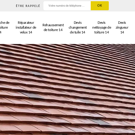
ÊTRE RAPPELÉ
che de
Réparateur
Devis
Devis
Devis
Rehaussement
oiture
installateur de
changement
nettoyage de
zingueur
de toiture 14
4
velux 14
de tuile 14
toiture 14
14