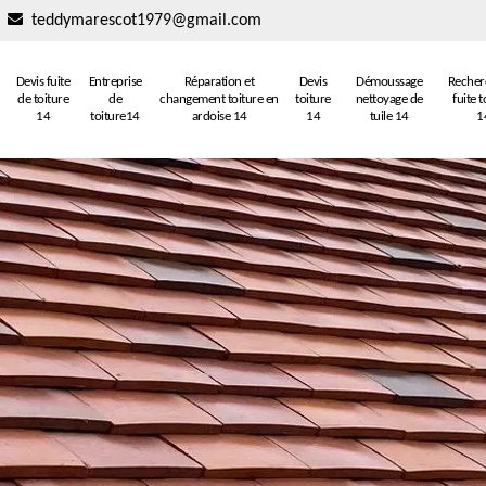
teddymarescot1979@gmail.com
Devis fuite
Entreprise
Réparation et
Devis
Démoussage
Recher
de toiture
de
changement toiture en
toiture
nettoyage de
fuite t
14
toiture14
ardoise 14
14
tuile 14
1