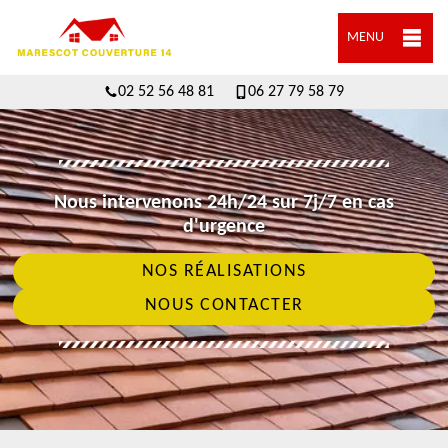
MENU
02 52 56 48 81
06 27 79 58 79
Nous intervenons 24h/24 sur 7j/7 en cas
d'urgence
NOS RÉALISATIONS
NOUS CONTACTER