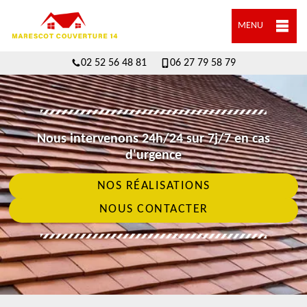
MENU
02 52 56 48 81
06 27 79 58 79
Nous intervenons 24h/24 sur 7j/7 en cas
d'urgence
NOS RÉALISATIONS
NOUS CONTACTER