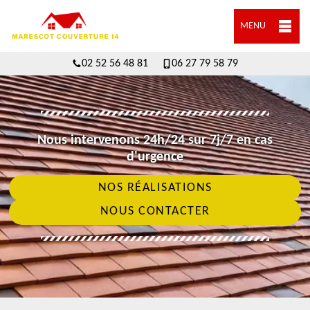
MENU
02 52 56 48 81
06 27 79 58 79
Nous intervenons 24h/24 sur 7j/7 en cas
d'urgence
NOS RÉALISATIONS
NOUS CONTACTER