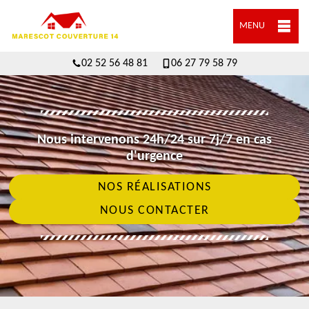
MENU
02 52 56 48 81
06 27 79 58 79
Nous intervenons 24h/24 sur 7j/7 en cas
d'urgence
NOS RÉALISATIONS
NOUS CONTACTER