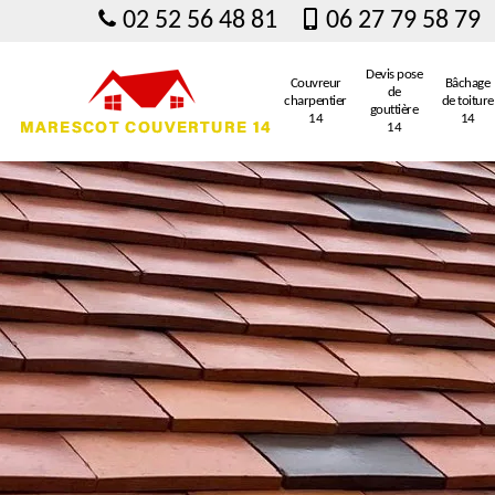
02 52 56 48 81
06 27 79 58 79
Devis pose
Couvreur
Bâchage
de
charpentier
de toiture
gouttière
14
14
14