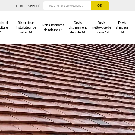
ÊTRE RAPPELÉ
che de
Réparateur
Devis
Devis
Devis
Rehaussement
oiture
installateur de
changement
nettoyage de
zingueur
de toiture 14
4
velux 14
de tuile 14
toiture 14
14