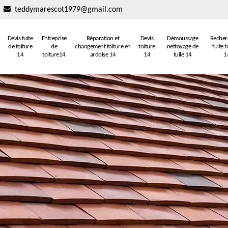
teddymarescot1979@gmail.com
Devis fuite
Entreprise
Réparation et
Devis
Démoussage
Recher
de toiture
de
changement toiture en
toiture
nettoyage de
fuite t
14
toiture14
ardoise 14
14
tuile 14
1