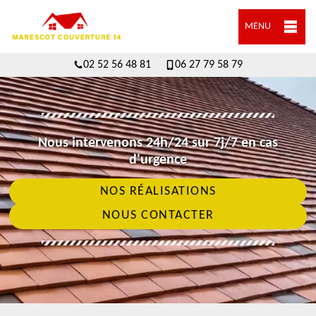
MENU
02 52 56 48 81
06 27 79 58 79
Nous intervenons 24h/24 sur 7j/7 en cas
d'urgence
NOS RÉALISATIONS
NOUS CONTACTER