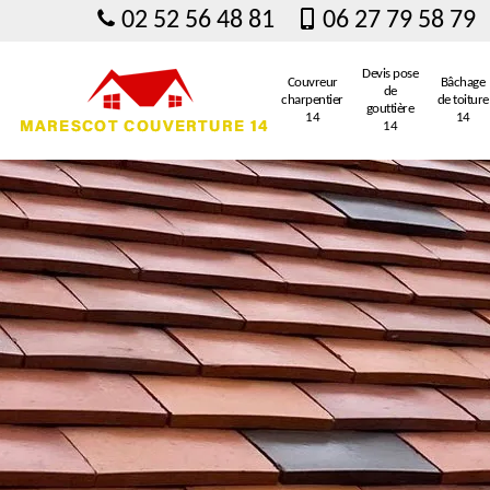
02 52 56 48 81
06 27 79 58 79
Devis pose
Couvreur
Bâchage
de
charpentier
de toiture
gouttière
14
14
14