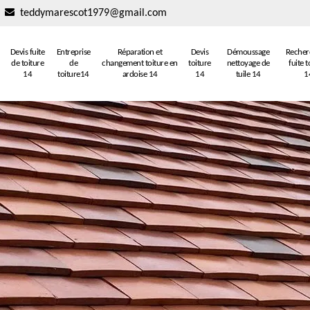
teddymarescot1979@gmail.com
Devis fuite
Entreprise
Réparation et
Devis
Démoussage
Recher
de toiture
de
changement toiture en
toiture
nettoyage de
fuite t
14
toiture14
ardoise 14
14
tuile 14
1