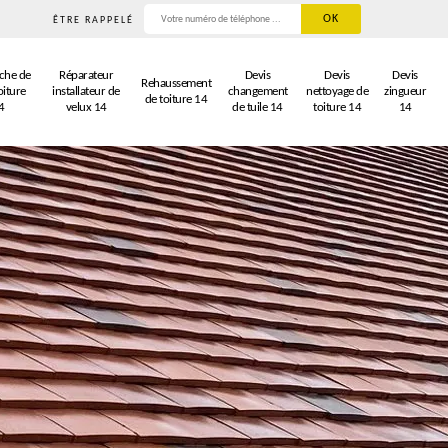
ÊTRE RAPPELÉ
che de
Réparateur
Devis
Devis
Devis
Rehaussement
oiture
installateur de
changement
nettoyage de
zingueur
de toiture 14
4
velux 14
de tuile 14
toiture 14
14