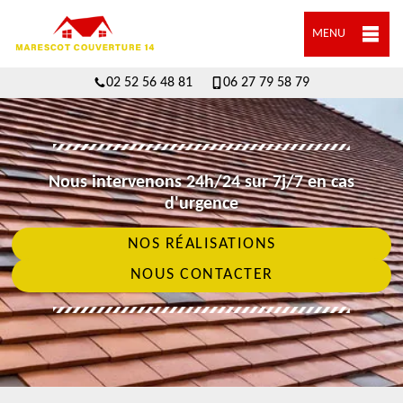
MENU
02 52 56 48 81
06 27 79 58 79
Nous intervenons 24h/24 sur 7j/7 en cas
d'urgence
NOS RÉALISATIONS
NOUS CONTACTER