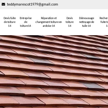
teddymarescot1979@gmail.com
Devis fuite
Entreprise
Réparation et
Devis
Démoussage
Recher
de toiture
de
changement toiture en
toiture
nettoyage de
fuite t
14
toiture14
ardoise 14
14
tuile 14
1