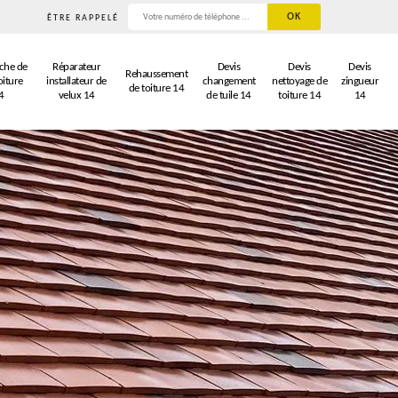
ÊTRE RAPPELÉ
che de
Réparateur
Devis
Devis
Devis
Rehaussement
oiture
installateur de
changement
nettoyage de
zingueur
de toiture 14
4
velux 14
de tuile 14
toiture 14
14