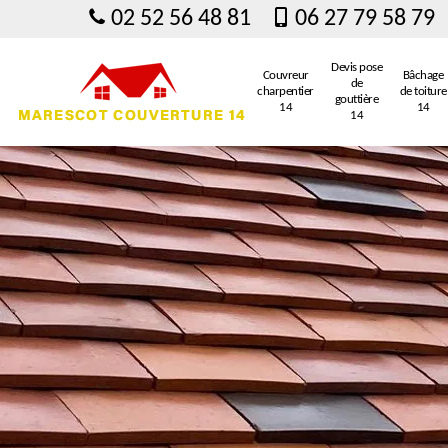
02 52 56 48 81
06 27 79 58 79
Devis pose
Couvreur
Bâchage
de
charpentier
de toiture
gouttière
14
14
14