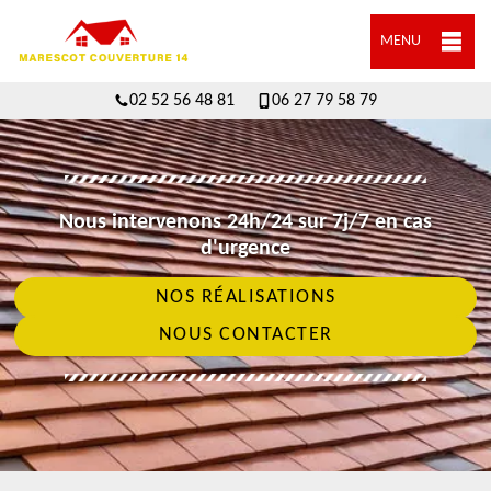
MENU
02 52 56 48 81
06 27 79 58 79
Nous intervenons 24h/24 sur 7j/7 en cas
d'urgence
NOS RÉALISATIONS
NOUS CONTACTER