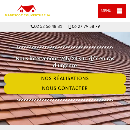
MENU
02 52 56 48 81
06 27 79 58 79
Nous intervenons 24h/24 sur 7j/7 en cas
d'urgence
NOS RÉALISATIONS
NOUS CONTACTER