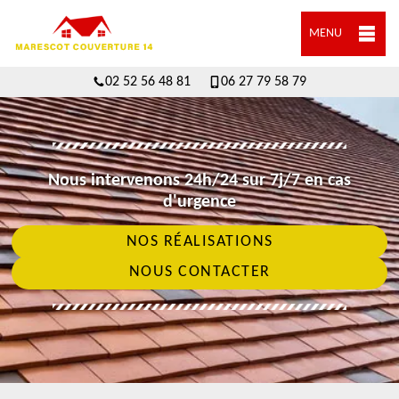
MENU
02 52 56 48 81
06 27 79 58 79
Nous intervenons 24h/24 sur 7j/7 en cas
d'urgence
NOS RÉALISATIONS
NOUS CONTACTER