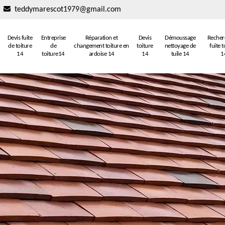
teddymarescot1979@gmail.com
Devis fuite
Entreprise
Réparation et
Devis
Démoussage
Recher
de toiture
de
changement toiture en
toiture
nettoyage de
fuite t
14
toiture14
ardoise 14
14
tuile 14
1