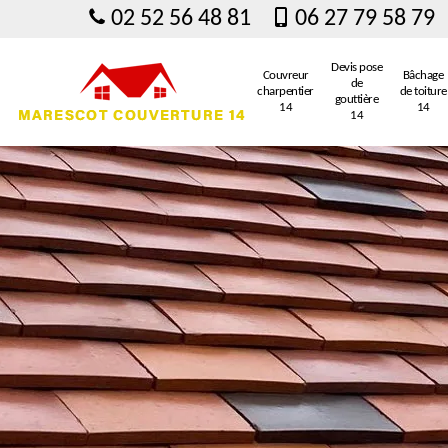
02 52 56 48 81
06 27 79 58 79
Devis pose
Couvreur
Bâchage
de
charpentier
de toiture
gouttière
14
14
14