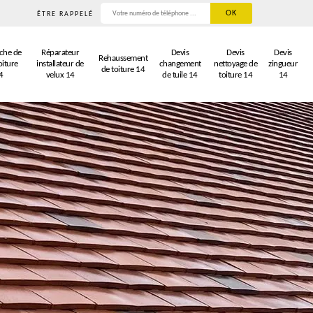
ÊTRE RAPPELÉ
che de
Réparateur
Devis
Devis
Devis
Rehaussement
oiture
installateur de
changement
nettoyage de
zingueur
de toiture 14
4
velux 14
de tuile 14
toiture 14
14