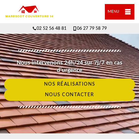
MENU
02 52 56 48 81
06 27 79 58 79
Nous intervenons 24h/24 sur 7j/7 en cas
d'urgence
NOS RÉALISATIONS
NOUS CONTACTER