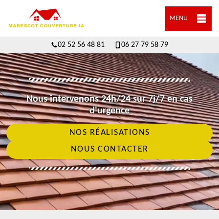
MENU
02 52 56 48 81
06 27 79 58 79
Nous intervenons 24h/24 sur 7j/7 en cas
d'urgence
NOS RÉALISATIONS
NOUS CONTACTER