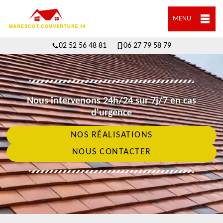
MENU
02 52 56 48 81
06 27 79 58 79
Nous intervenons 24h/24 sur 7j/7 en cas
d'urgence
NOS RÉALISATIONS
NOUS CONTACTER