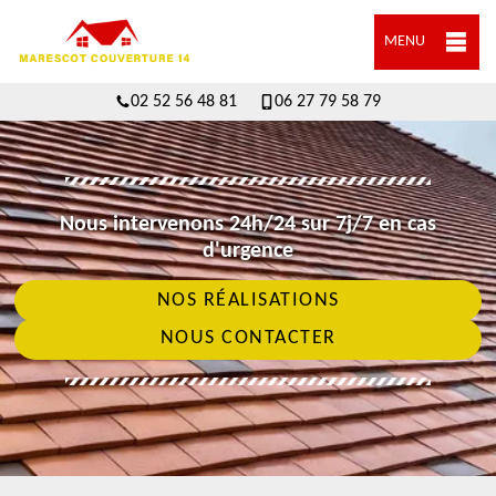
MENU
02 52 56 48 81
06 27 79 58 79
Nous intervenons 24h/24 sur 7j/7 en cas
d'urgence
NOS RÉALISATIONS
NOUS CONTACTER