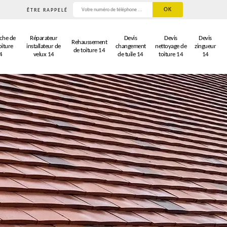
ÊTRE RAPPELÉ
che de
Réparateur
Devis
Devis
Devis
Rehaussement
oiture
installateur de
changement
nettoyage de
zingueur
de toiture 14
4
velux 14
de tuile 14
toiture 14
14