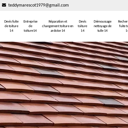
teddymarescot1979@gmail.com
Devis fuite
Entreprise
Réparation et
Devis
Démoussage
Recher
de toiture
de
changement toiture en
toiture
nettoyage de
fuite t
14
toiture14
ardoise 14
14
tuile 14
1