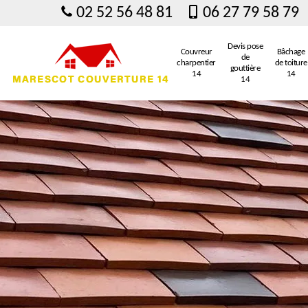
02 52 56 48 81
06 27 79 58 79
Devis pose
Couvreur
Bâchage
de
charpentier
de toiture
gouttière
14
14
14