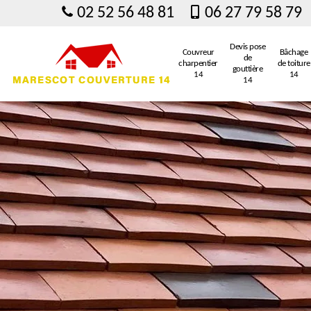
02 52 56 48 81
06 27 79 58 79
Devis pose
Couvreur
Bâchage
de
charpentier
de toiture
gouttière
14
14
14