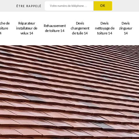
ÊTRE RAPPELÉ
che de
Réparateur
Devis
Devis
Devis
Rehaussement
oiture
installateur de
changement
nettoyage de
zingueur
de toiture 14
4
velux 14
de tuile 14
toiture 14
14