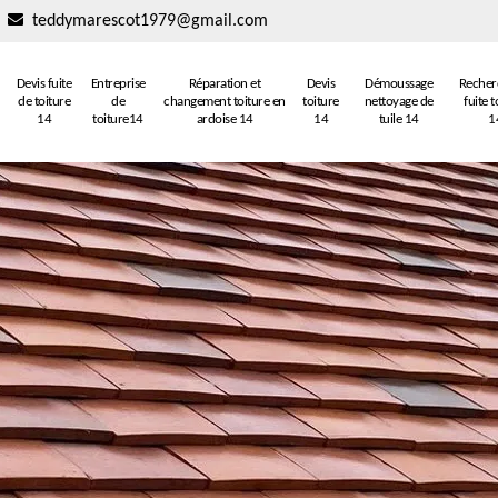
teddymarescot1979@gmail.com
Devis fuite
Entreprise
Réparation et
Devis
Démoussage
Recher
de toiture
de
changement toiture en
toiture
nettoyage de
fuite t
14
toiture14
ardoise 14
14
tuile 14
1