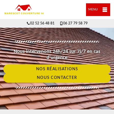
MENU
02 52 56 48 81
06 27 79 58 79
Nous intervenons 24h/24 sur 7j/7 en cas
d'urgence
NOS RÉALISATIONS
NOUS CONTACTER